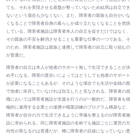
ても、それを実現させる基盤が整っていないため結局は自立でき
ないという場合も少なくない。また、障害者の親族も自分がいな
くなることで障害者自身の暮らしが成り立たなくなることを危惧
している。障害者施設は障害者本人の自立を促すだけではなく、
その親族の不安を解消させることも重要な仕事の一つである。そ
のため、障害者施設は親族と連携して障害者の自立に取り組むの
が普通だ。
障害者の自立は本人が他者のサポート無しで生活できることが決
め手になる。障害の度合いによってはどうしても他者のサポート
が必要になることもあるが、そのような場合でも生活や金銭の面
で他者に依存していなければ自立したと見なされる。障害者の就
職においては障害者施設が支援を行うのが一般的だ。障害者を積
極的に雇用する企業との連携や職業訓練のプログラム構築など、
障害者が自分の力で生活できるように準備を整えるのが障害者施
設に求められる。同じ障害者施設の名称でも施設ごとに運営の方
向性が異なるのは普通だが、稀に障害者の目線になっていない悪