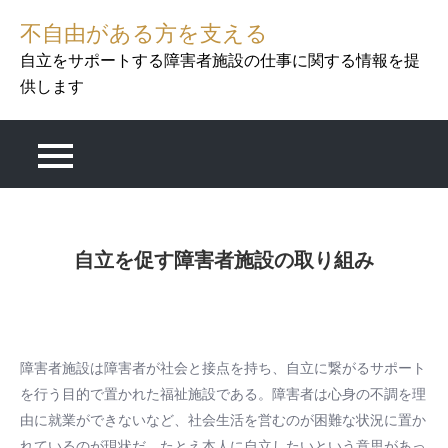
Skip
不自由がある方を支える
to
自立をサポートする障害者施設の仕事に関する情報を提
content
供します
自立を促す障害者施設の取り組み
障害者施設は障害者が社会と接点を持ち、自立に繋がるサポート
を行う目的で置かれた福祉施設である。障害者は心身の不調を理
由に就業ができないなど、社会生活を営むのが困難な状況に置か
れているのが現状だ。たとえ本人に自立したいという意思があっ